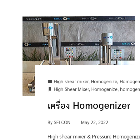
High shear mixer
,
Homogenize
,
Homogeni
High Shear Mixer
,
Homogenize
,
homogeni
เครื่อง Homogenizer
By
SELCON
May 22, 2022
High shear mixer & Pressure Homoge