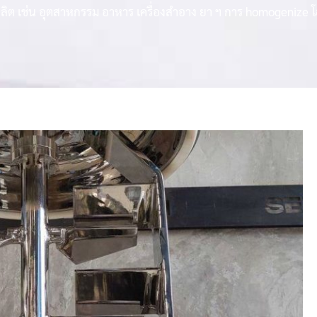
ต เช่น อุตสาหกรรม อาหาร เครื่องสำอาง ยา ฯ การ homogenize โฮโมจ