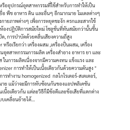
รืออุปกรณ์อุตสาหกรรมที่ใช้สำหรับการทำให้เป็น
อเยื่อ พืช อาหาร ดิน และอื่นๆ อีกมากมาย โมเดลต่างๆ
งกายภาพต่างๆ เพื่อการหยุดชะงัก ครกและสากใช้
องปฏิบัติการสมัยใหม่ โซลูชั่นที่ทันสมัยกว่านั้นขึ้น
ูกปัด, การบำบัดด้วยคลื่นเสียงความถี่สูง
ือเรียกว่า เครื่องผสม ,เครื่องปั่นผสม, เครื่อง
้ในอุตสาหกรรมการผลิต เครื่องสำอาง อาหาร ยา และ
นเลส ในการผลิตเนื่องจากมีความคงทน แข็งแรง และ
izer การทำให้เป็นเนื้อเดียวกันด้วยความดันสูง "
ารทำงาน homogenized กลไกโรเตอร์-สเตเตอร์,
าย แม้ว่าจะมีการทับซ้อนกันของแอปพลิเคชัน
นื้อเดียวกัน แต่ละวิธีก็มีข้อดีและข้อเสียที่แตกต่าง
บบเคลื่อนย้ายได้…