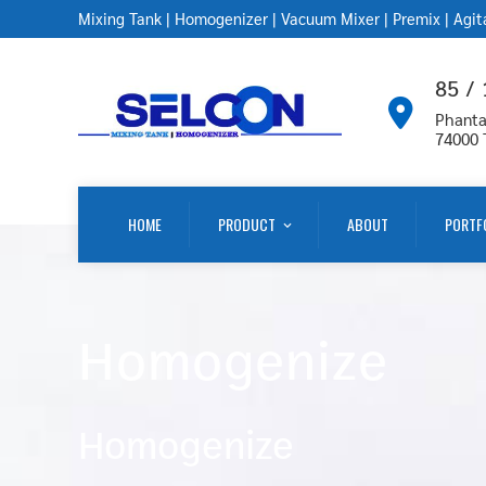
Mixing Tank
|
Homogenizer
|
Vacuum Mixer
|
Premix
|
Agit
85 /
Phanta
74000
HOME
PRODUCT
ABOUT
PORTF
Homogenize
Homogenize