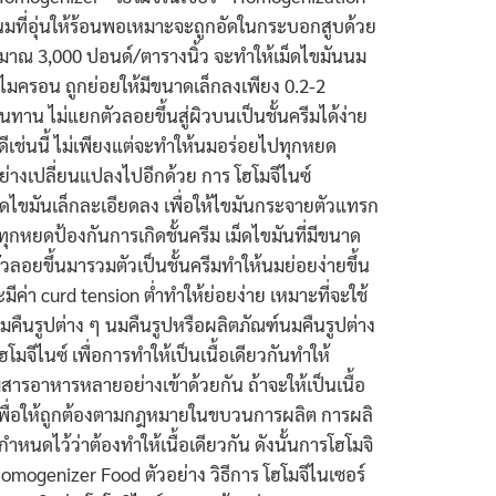
มที่อุ่นให้ร้อนพอเหมาะจะถูกอัดในกระบอกสูบด้วย
ระมาณ 3,000 ปอนด์/ตารางนิ้ว จะทำให้เม็ดไขมันนม
 ไมครอน ถูกย่อยให้มีขนาดเล็กลงเพียง 0.2-2
ทาน ไม่แยกตัวลอยขึ้นสู่ผิวบนเป็นชั้นครีมได้ง่าย
้ดีเช่นนี้ ไม่เพียงแต่จะทำให้นมอร่อยไปทุกหยด
อย่างเปลี่ยนแปลงไปอีกด้วย การ โฮโมจีไนซ์
ม็ดไขมันเล็กละเอียดลง เพื่อให้ไขมันกระจายตัวแทรก
ุกหยดป้องกันการเกิดชั้นครีม เม็ดไขมันที่มีขนาด
วลอยขึ้นมารวมตัวเป็นชั้นครีมทำให้นมย่อยง่ายขึ้น
ีค่า curd tension ต่ำทำให้ย่อยง่าย เหมาะที่จะใช้
ืนรูปต่าง ๆ นมคืนรูปหรือผลิตภัณฑ์นมคืนรูปต่าง
โมจีไนซ์ เพื่อการทำให้เป็นเนื้อเดียวกันทำให้
มสารอาหารหลายอย่างเข้าด้วยกัน ถ้าจะให้เป็นเนื้อ
วยเพื่อให้ถูกต้องตามกฎหมายในขบวนการผลิต การผลิ
หนดไว้ว่าต้องทำให้เนื้อเดียวกัน ดังนั้นการโฮโมจิ
omogenizer Food ตัวอย่าง วิธีการ โฮโมจีไนเซอร์