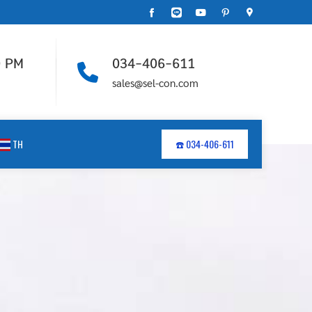
0 PM
034-406-611
sales@sel-con.com
TH
☎️ 034-406-611