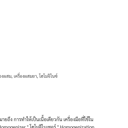
ื่องผสม
,
เครื่องผสมยา
,
โฮโมจิไนซ์
ึง การทำให้เป็นเนื้อเดียวกัน เครื่องมือที่ใช้ใน
่อง Homogenizer " โฮโมจีไนเซอร์ " Homogenization