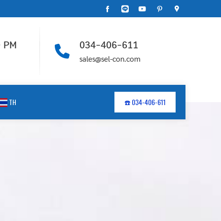
0 PM
034-406-611
sales@sel-con.com
TH
☎️ 034-406-611