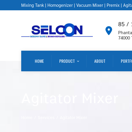
Mixing Tank
|
Homogenizer
|
Vacuum Mixer
|
Premix
|
Agit
85 /
Phanta
74000
HOME
PRODUCT
ABOUT
PORTF
Agitator Mixer
Home
Services
Agitator Mixer