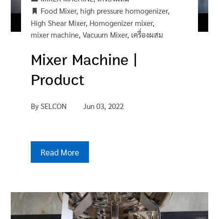
Food Mixer
,
high pressure homogenizer
,
High Shear Mixer
,
Homogenizer mixer
,
mixer machine
,
Vacuum Mixer
,
เครื่องผสม
Mixer Machine |
Product
By
SELCON
Jun 03, 2022
Read More