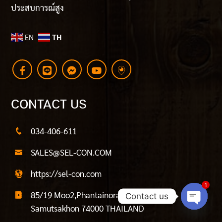
ประสบการณ์สูง
EN
TH
CONTACT US
034-406-611
SALES@SEL-CON.COM
https://sel-con.com
1
85/19 Moo2,Phantainorasing, Muang,
Contact us
Samutsakhon 74000 THAILAND
Open