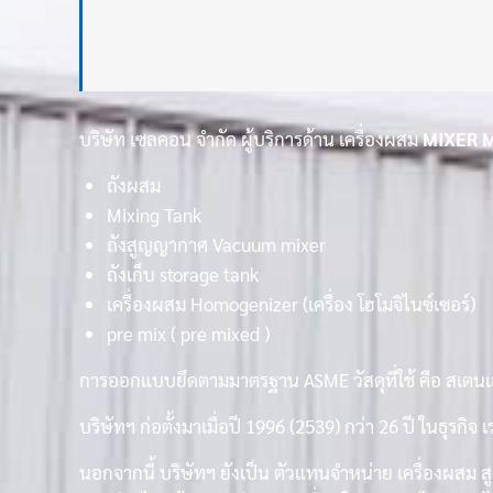
บริษัท เซลคอน จำกัด ผู้บริการด้าน เครื่องผสม
MIXER 
ถังผสม
Mixing Tank
ถังสูญญากาศ Vacuum mixer
ถังเก็บ storage tank
เครื่องผสม
Homogenizer
(เครื่อง
โฮโมจิไนซ์เซอร์
)
pre mix ( pre mixed )
การออกแบบยึดตามมาตรฐาน ASME วัสดุที่ใช้ คือ สเตนเ
บริษัทฯ ก่อตั้งมาเมื่อปี 1996 (2539) กว่า 26 ปี ใน
นอกจากนี้ บริษัทฯ ยังเป็น ตัวแทนจำหน่าย เครื่องผสม 