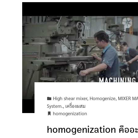
High shear mixer
,
Homogenize
,
MIXER M
System.
,
เครื่องผสม
homogenization
homogenization คืออะ