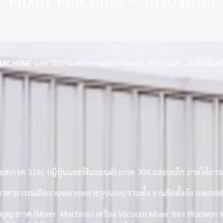
Mixer Machine – เครื่องผสม
MACHINE
และ ระบบผสม การผสม (Mixed) ครบวงจร … ผลิตภัณฑ์
ลสเกรด 316L (ญี่ปุ่นและฟินแลนด์) เกรด 304 และเหล็ก ภายใต้กา
ธุรกิจ เราสามารถผลิตงานหลากหลายรูปแบบ รวมทั้ง งานติดตั้งถัง 
สูญญากาศ (Mixer Machine) เครื่อง Vacuum Mixer ของ Woowon Mach