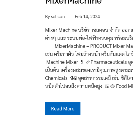
MixerMachine
By
sel con
Feb 14, 2024
Mixer Machine บริษัท เซลคอน จำกัด ออก
ต่างๆ และ ระบบท่อ-ไฟฟ้
MixerMachine – PRODUCT Mixer Machin
เช่น ครีมทาผิว โฟมล้างหน้า ครีมกันแดด โลช
Machine Mixer 💊 🩹Pharmaceuticals อุตส
เป็นต้น เครื่องผสมของเรามีคุณภาพสูงตาม
Chemicals ⚗️🧪 อุตสาหกรรมเคมี เช่น ซิลิโค
หนืดต่ำไปจนถึงความหนืดสูง 🍱🥘 Food M
Read More