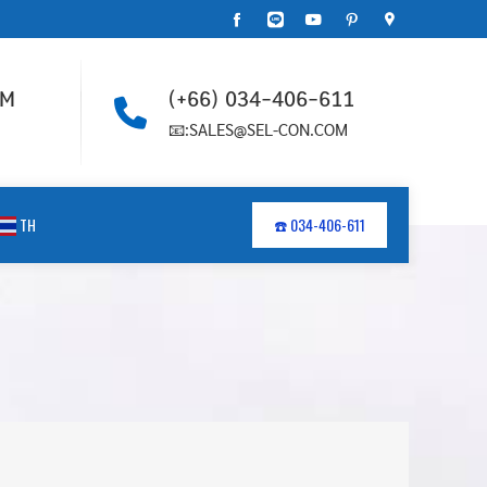
PM
(+66) 034-406-611
📧:SALES@SEL-CON.COM
TH
☎️ 034-406-611