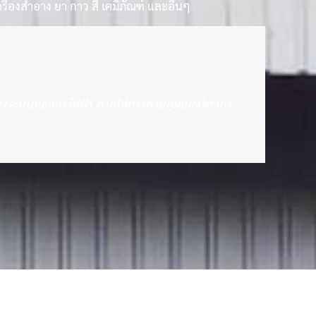
ื่องสำอาง ยา กาว สี เคมีภัณฑ์ และอื่นๆ
มถึงระบบท่อและไฟฟ้า ภายใต้การควบคุมของวิศวกร