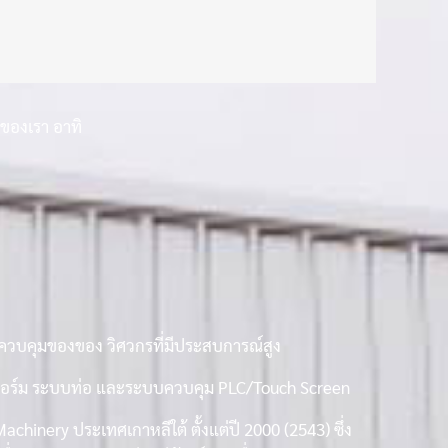
ของเรา อาทิ
รควบคุมของของ วิศวกรที่มีประสบการณ์สูง
แพลทฟอร์ม ระบบท่อ และระบบควบคุม PLC/Touch Screen
inery ประเทศเกาหลีใต้ ตั้งแต่ปี 2000 (2543) ซึ่ง