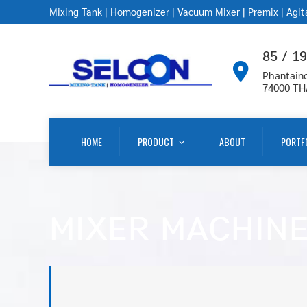
Mixing Tank
|
Homogenizer
|
Vacuum Mixer
|
Premix
|
Agit
85 / 1
Phantain
74000 TH
HOME
PRODUCT
ABOUT
PORTF
MIXER MACHIN