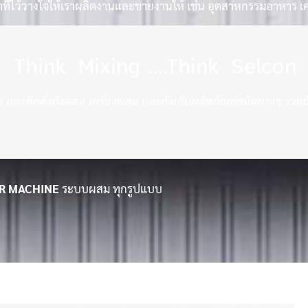
ที่ไว้วางใจให้เราผลิตงานและขายงานให้ เช่น อุตสาหกรรมอาหาร เคร
Think Mixing .…Think Selcon
 และติดตั้งถังผสม เครื่องผสม และถังเก็บผลิตภัณฑ์ชนิดต่างๆ รว
R MACHINE
ระบบผสม ทุกรูปแบบ