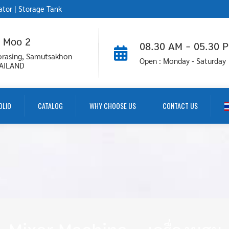
ator
|
Storage Tank
9 Moo 2
08.30 AM - 05.30 
orasing, Samutsakhon
Open : Monday - Saturday
AILAND
OLIO
CATALOG
WHY CHOOSE US
CONTACT US
E