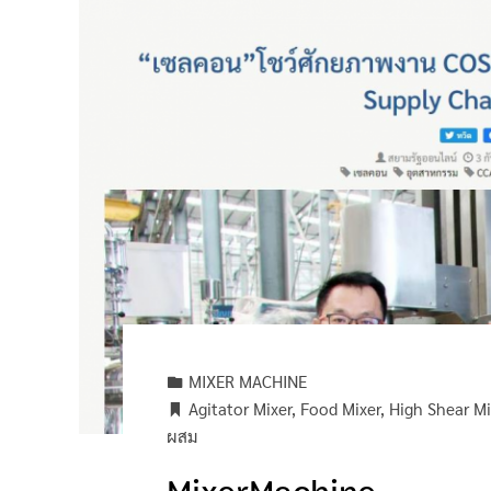
MIXER MACHINE
Agitator Mixer
,
Food Mixer
,
High Shear Mi
ผสม