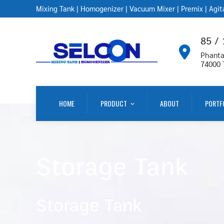
Mixing Tank
|
Homogenizer
|
Vacuum Mixer
|
Premix
|
Agit
85 /
Phanta
74000
HOME
PRODUCT
ABOUT
PORTF
Storage Tank
Storage Tank