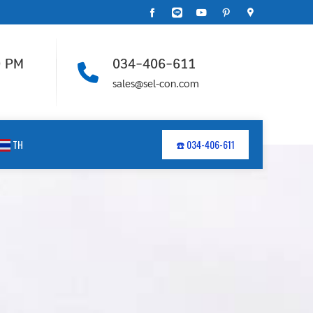
0 PM
034-406-611
sales@sel-con.com
TH
☎️ 034-406-611