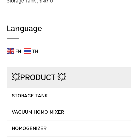
Storage Tank , ถังเก็บ
Language
EN
TH
💥PRODUCT 💥
STORAGE TANK
VACUUM HOMO MIXER
HOMOGENIZER