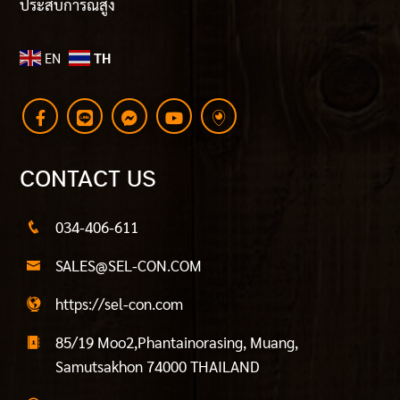
ประสบการณ์สูง
EN
TH
CONTACT US
034-406-611
SALES@SEL-CON.COM
https://sel-con.com
85/19 Moo2,Phantainorasing, Muang,
Samutsakhon 74000 THAILAND