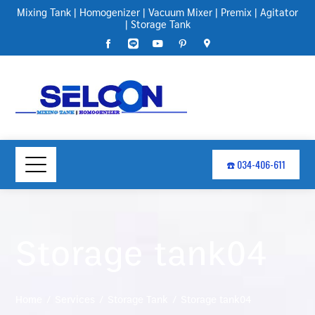
Mixing Tank
|
Homogenizer
|
Vacuum Mixer
|
Premix
|
Agitator
|
Storage Tank
☎️ 034-406-611
Storage tank04
Home
Services
Storage Tank
Storage tank04