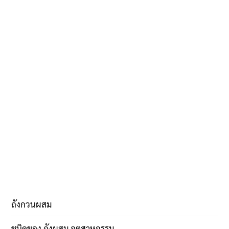
ถังกวนผสม
ชนิดของ ถังผสม อุตสาหกรรม