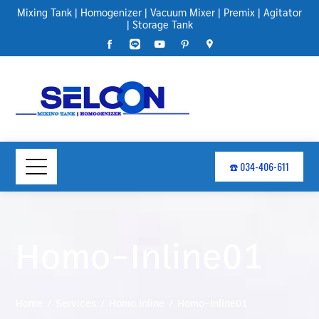
Mixing Tank
|
Homogenizer
|
Vacuum Mixer
|
Premix
|
Agitator
|
Storage Tank
☎️ 034-406-611
Homo-Inline01
Home
Services
Homo Inline
Homo-Inline01