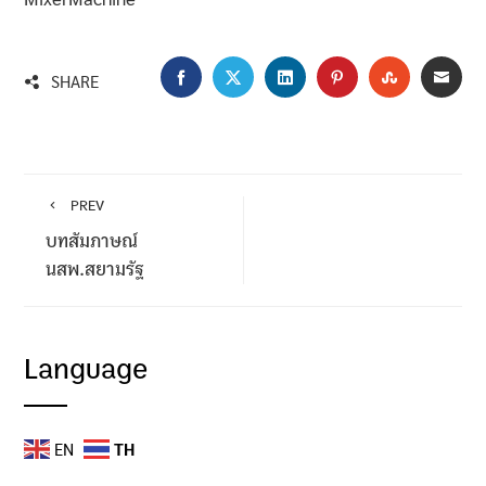
FACEBOOK
TWITTER
LINKEDIN
PINTEREST
STUMBLEU
EMA
SHARE
PREV
บทสัมภาษณ์
นสพ.สยามรัฐ
Language
EN
TH