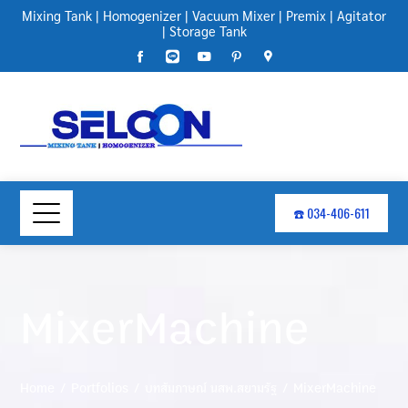
Mixing Tank
|
Homogenizer
|
Vacuum Mixer
|
Premix
|
Agitator
|
Storage Tank
☎️ 034-406-611
MixerMachine
Home
Portfolios
บทสัมภาษณ์ นสพ.สยามรัฐ
MixerMachine