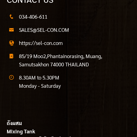
CONTACT US
034-406-611
SALES@SEL-CON.COM
https://sel-con.com
85/19 Moo2,Phantainorasing, Muang,
Samutsakhon 74000 THAILAND
8.30AM to 5.30PM
Monday - Saturday
ถังผสม
Mixing Tank