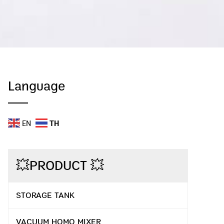
Language
EN
TH
💥PRODUCT 💥
STORAGE TANK
VACUUM HOMO MIXER