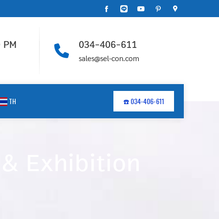
0 PM
034-406-611
sales@sel-con.com
TH
☎️ 034-406-611
& Exhibition