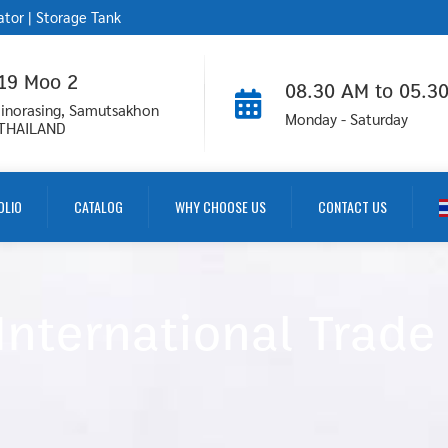
ator
|
Storage Tank
 19 Moo 2
08.30 AM to 05.3
inorasing, Samutsakhon
Monday - Saturday
 THAILAND
OLIO
CATALOG
WHY CHOOSE US
CONTACT US
nternational Trade 