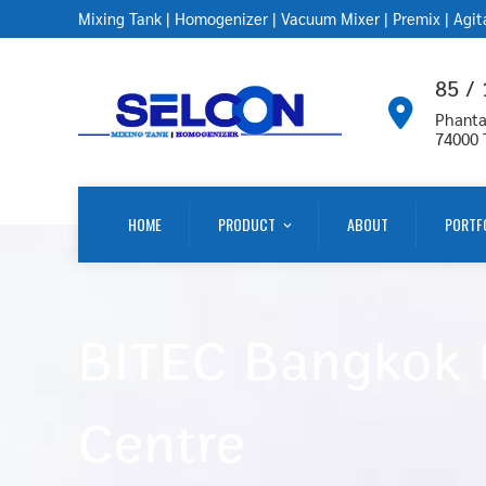
Mixing Tank
|
Homogenizer
|
Vacuum Mixer
|
Premix
|
Agit
85 /
Phanta
74000
HOME
PRODUCT
ABOUT
PORTF
BITEC Bangkok I
Centre