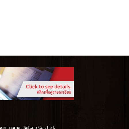
nt name : Selcon Co., Ltd.