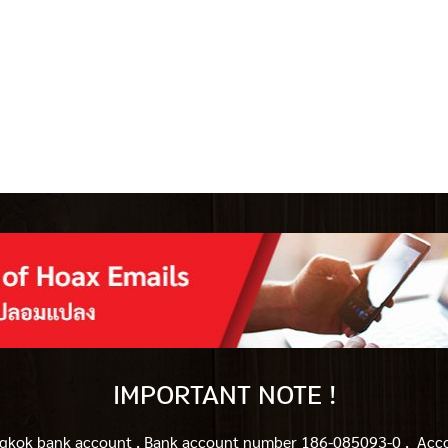
IMPORTANT NOTE !
gkok bank account ,
ฺBank account number 186-085093-0 , Accou