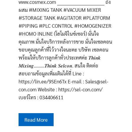
www.cosmex.com ________________________________ ถัง
ผสม #MIXING TANK #VACUUM MIXER
#STORAGE TANK #AGITATOR #PLATFORM
#PIPING #PLC CONTROL #HOMOGENIZER
#HOMO INLINE (โฮโมจิไนซ์เซอร์) มั่นใจ
คุณภาพ มั่นใจบริการหลังการขาย มั่นใจเซลคอน
ขอบคุณลูกค้าที่ไว้วางใจนะคะ บริษัท เซลคอน
พร้อมให้บริการลูกค้าทั่วประเทศค่ะ 𝑻𝒉𝒊𝒏𝒌
𝑴𝒊𝒙𝒊𝒏𝒈.........𝑻𝒉𝒊𝒏𝒌 𝑺𝒆𝒍𝒄𝒐𝒏. สนใจ ติดต่อ
สอบถามข้อมูลเพิ่มเติมได้ที่ Line :
https://lin.ee/9SEn6Tx E-mail : Sales@sel-
con.com Website : https://sel-con.com/
เบอร์โทร : 034406611
Read More