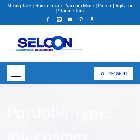
Mixing Tank
|
Homogenizer
|
Vacuum Mixer
|
Premix
|
Agitator
|
Storage Tank
☎️ 034-406-611
Portfolio Type:
งาน cosmex