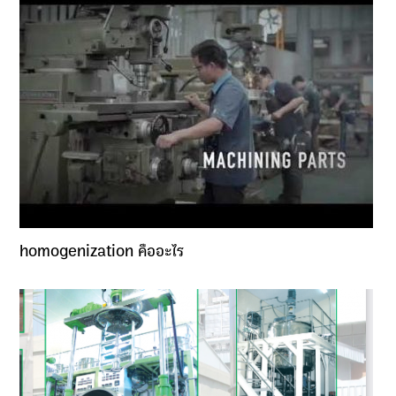
homogenization คืออะไร