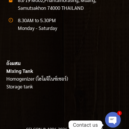
85/19 Moo2,Phantainorasing, Muang,
Samutsakhon 74000 THAILAND
8.30AM to 5.30PM
Monday - Saturday
ถังผสม
Mixing Tank
Homogenizer
(
โฮโมจิไนซ์เซอร์)
Storage tank
1
Contact us