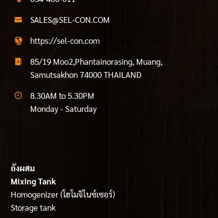
SALES@SEL-CON.COM
https://sel-con.com
85/19 Moo2,Phantainorasing, Muang,
Samutsakhon 74000 THAILAND
8.30AM to 5.30PM
Monday - Saturday
ถังผสม
Mixing Tank
Homogenizer
(
โฮโมจิไนซ์เซอร์)
Storage tank