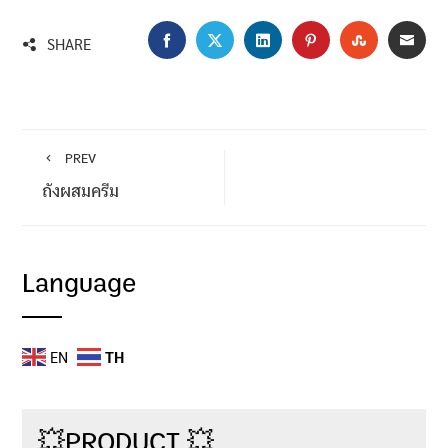
FACEBOOK
TWITTER
LINKEDIN
PINTEREST
STUMBLEU
EMA
SHARE
PREV
ถังผสมครีม
Language
EN
TH
💥PRODUCT 💥