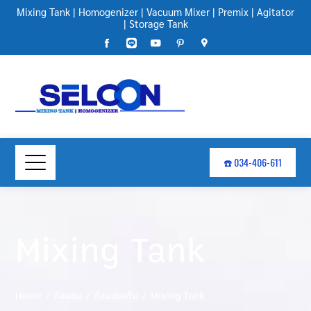
Mixing Tank
|
Homogenizer
|
Vacuum Mixer
|
Premix
|
Agitator
|
Storage Tank
☎️ 034-406-611
Mixing Tank
Home
ถังผสม
ถังผสมครีม
Mixing Tank