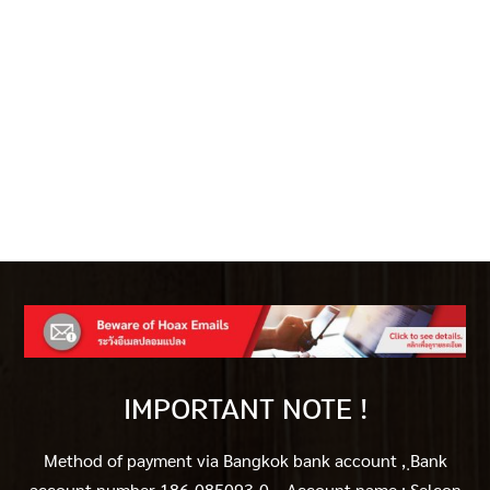
IMPORTANT NOTE !
Method of payment via Bangkok bank account ,
ฺBank
account number 186-085093-0 , Account name : Selcon